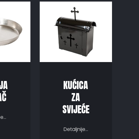
IJA
KUĆICA
AČ
ZA
SVIJEĆE
e...
Detaljnije...