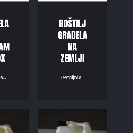
ELA
ROŠTILJ
GRADELA
CAM
NA
OX
ZEMLJI
e...
Detaljnije...