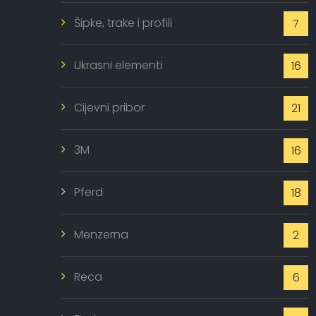
Šipke, trake i profili
7
Ukrasni elementi
16
Cijevni pribor
21
3M
16
Pferd
18
Menzerna
2
Reca
6