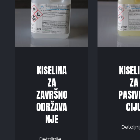
KISELINA
KISEL
ZA
ZA
ZAVRŠNO
PASIV
ODRŽAVA
CIJ
NJE
Detaljnij
Detaljnije...