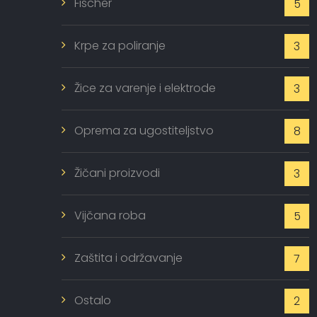
Fischer
5
Krpe za poliranje
3
Žice za varenje i elektrode
3
Oprema za ugostiteljstvo
8
Žičani proizvodi
3
Vijčana roba
5
Zaštita i održavanje
7
Ostalo
2