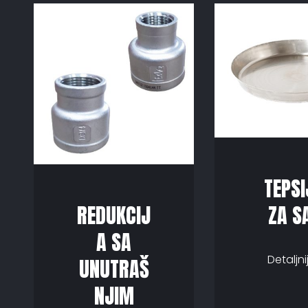
TEPS
ZA S
REDUKCIJ
A SA
Detaljnij
UNUTRAŠ
NJIM