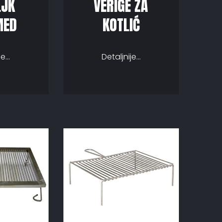
LJK
VERIGE ZA
MED
KOTLIĆ
e...
Detaljnije...