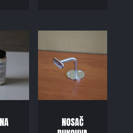
INA
NOSAČ