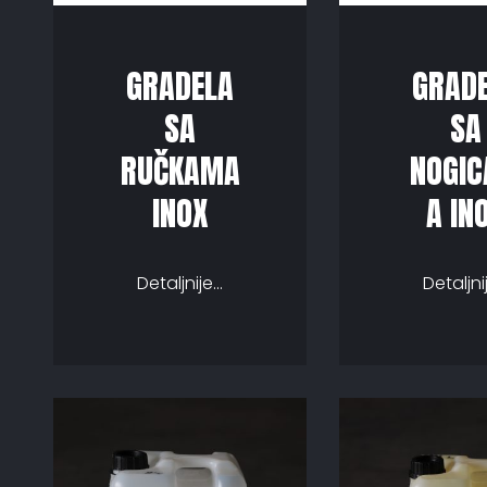
GRADELA
GRAD
SA
SA
RUČKAMA
NOGI
INOX
A IN
Detaljnije...
Detaljnij