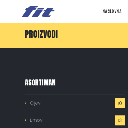
NASLOVNA
PROIZVODI
ASORTIMAN
Cijevi
10
Limovi
13