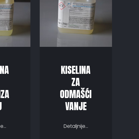
INA
KISELINA
ZA
IZA
ODMAŠĆI
U
VANJE
e...
Detaljnije...