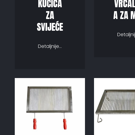
KUĆICA
VRCA
ZA
A ZA 
SVIJEĆE
Detaljnij
Detaljnije...