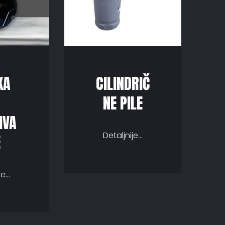
KA
CILINDRIČ
NE PILE
IVA
Detaljnije...
E
e...