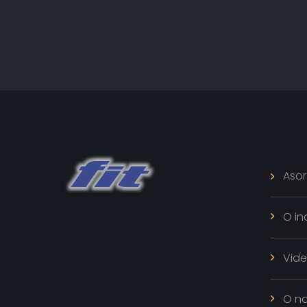
Asor
O in
Vid
O n