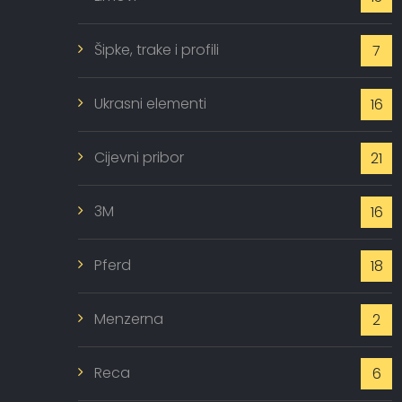
Šipke, trake i profili
7
Ukrasni elementi
16
Cijevni pribor
21
3M
16
Pferd
18
Menzerna
2
Reca
6