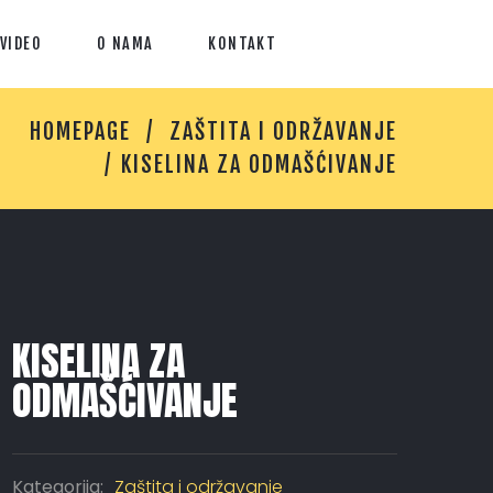
VIDEO
O NAMA
KONTAKT
HOMEPAGE
ZAŠTITA I ODRŽAVANJE
KISELINA ZA ODMAŠĆIVANJE
KISELINA ZA
ODMAŠĆIVANJE
Kategorija:
Zaštita i održavanje