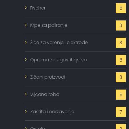
Fischer
5
Krpe za poliranje
3
Žice za varenje i elektrode
3
Oprema za ugostiteljstvo
8
Žičani proizvodi
3
Vijčana roba
5
Zaštita i održavanje
7
Ostalo