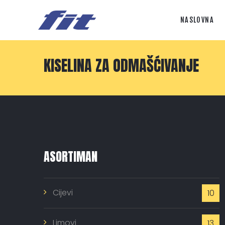
NASLOVNA
KISELINA ZA ODMAŠĆIVANJE
ASORTIMAN
Cijevi
10
Limovi
13