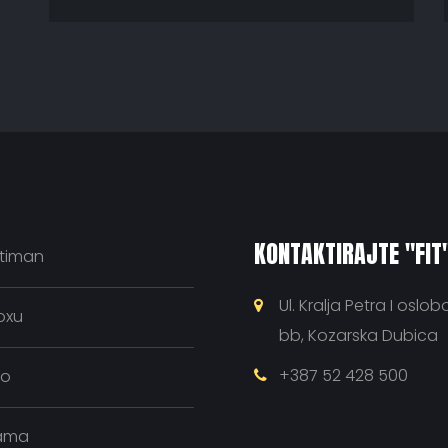
KONTAKTIRAJTE "FIT
timan
Ul. Kralja Petra I oslo
oxu
bb, Kozarska Dubica
+387 52 428 500
eo
ama