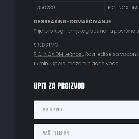
350230
R.C. INOX DM
DEGREASING-ODMAŠĆIVANJE
Prije bilo kog hemijskog tretmana površina se
SREDSTVO:
R.C. INOX DM tečnost
, Razrijedi se sa vodom
15 min. Opere mlazom hladne vode.
UPIT ZA PROIZVOD