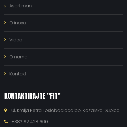
Asortiman
O inoxu
Video
O nama
Kontakt
KONTAKTIRAJTE "FIT"
Ul. Kralja Petra I oslobodioca bb, Kozarska Dubica
+387 52 428 500