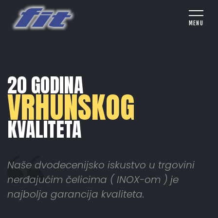
20 GODINA
VRHUNSKOG
KVALITETA
Naše dvodecenijsko iskustvo u trgovini
nerđajućim čelicima ( INOX-om ) je
najbolja garancija kvaliteta.