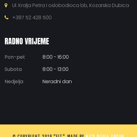
Ul. Kralja Petra I oslobodioca bb, Kozarska Dubica
+387 52 428 500
RADNO VRIJEME
Pon-pet
8:00 - 16:00
Subota
8:00 - 13:00
Nedjelja
Neradni dan
© COPYRIGHT 2018 "FIT". MADE BY
NICK MEDIA GROUP