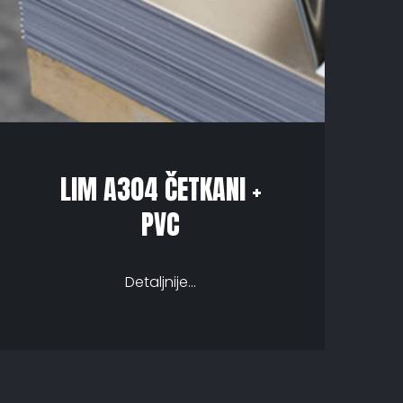
LIM A304 ČETKANI +
PVC
Detaljnije...