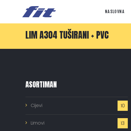
NASLOVNA
LIM A304 TUŠIRANI + PVC
ASORTIMAN
Cijevi
10
Limovi
13