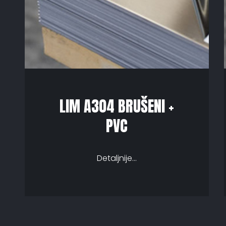
LIM A304 BRUŠENI +
PVC
Detaljnije...