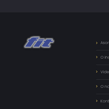
Asor
O in
Vid
O n
Kont