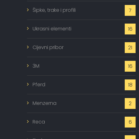
Šipke, trake i profili
7
Ukrasni elementi
16
Cijevni pribor
21
3M
16
Pferd
18
Menzerna
2
Reca
6