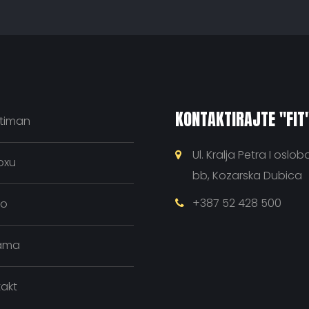
KONTAKTIRAJTE "FIT
timan
Ul. Kralja Petra I oslo
oxu
bb, Kozarska Dubica
+387 52 428 500
eo
ama
akt