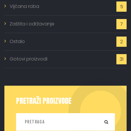
Vijčana roba
5
Zaštita i održavanje
7
Ostalo
2
Gotovi proizvodi
31
PRETRAŽI PROIZVODE