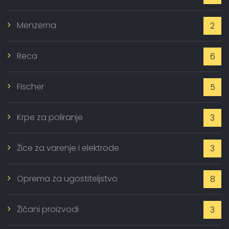
Menzerna
2
Reca
6
Fischer
5
Krpe za poliranje
3
Žice za varenje i elektrode
3
Oprema za ugostiteljstvo
8
Žičani proizvodi
3