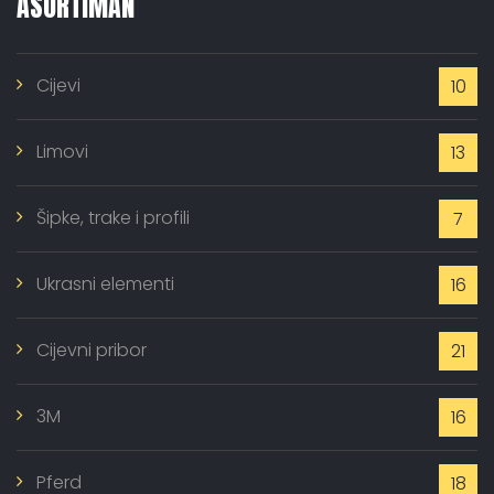
ASORTIMAN
Cijevi
10
Limovi
13
Šipke, trake i profili
7
Ukrasni elementi
16
Cijevni pribor
21
3M
16
Pferd
18