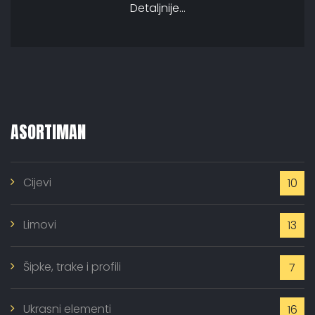
Detaljnije...
ASORTIMAN
Cijevi
10
Limovi
13
Šipke, trake i profili
7
Ukrasni elementi
16