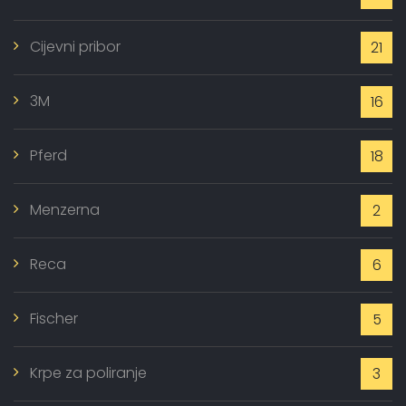
Cijevni pribor
21
3M
16
Pferd
18
Menzerna
2
Reca
6
Fischer
5
Krpe za poliranje
3