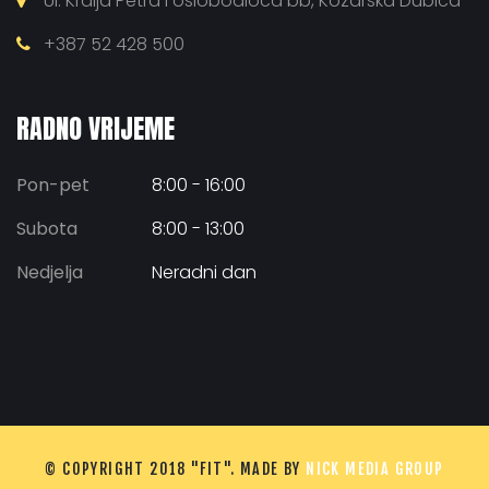
Ul. Kralja Petra I oslobodioca bb, Kozarska Dubica
+387 52 428 500
RADNO VRIJEME
Pon-pet
8:00 - 16:00
Subota
8:00 - 13:00
Nedjelja
Neradni dan
© COPYRIGHT 2018 "FIT". MADE BY
NICK MEDIA GROUP