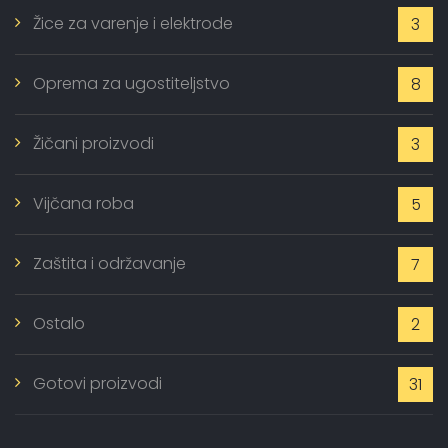
Žice za varenje i elektrode
3
Oprema za ugostiteljstvo
8
Žičani proizvodi
3
Vijčana roba
5
Zaštita i održavanje
7
Ostalo
2
Gotovi proizvodi
31