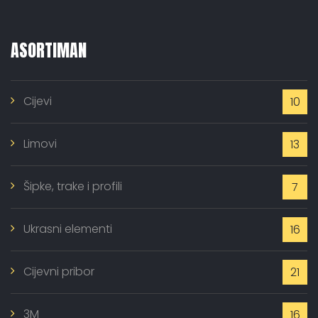
ASORTIMAN
Cijevi
10
Limovi
13
Šipke, trake i profili
7
Ukrasni elementi
16
Cijevni pribor
21
3M
16