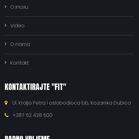
O inoxu
Video
O nama
Kontakt
KONTAKTIRAJTE "FIT"
Ul. Kralja Petra I oslobodioca bb, Kozarska Dubica
+387 52 428 500