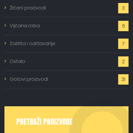
Žičani proizvodi
3
Vijčana roba
5
Zaštita i održavanje
7
Ostalo
2
Gotovi proizvodi
31
PRETRAŽI PROIZVODE