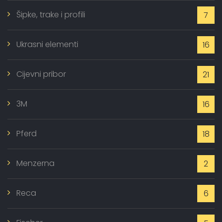
Šipke, trake i profili
7
Ukrasni elementi
16
Cijevni pribor
21
3M
16
Pferd
18
Menzerna
2
Reca
6