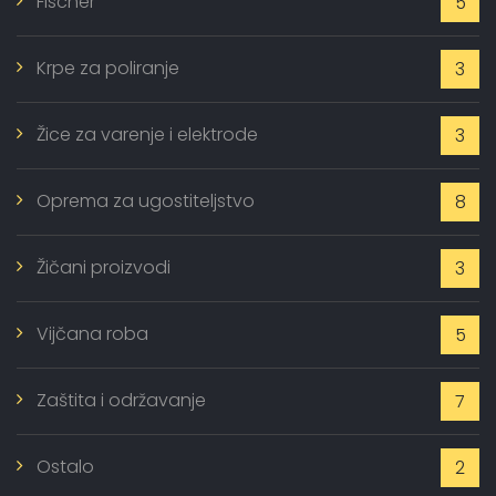
Fischer
5
Krpe za poliranje
3
Žice za varenje i elektrode
3
Oprema za ugostiteljstvo
8
Žičani proizvodi
3
Vijčana roba
5
Zaštita i održavanje
7
Ostalo
2