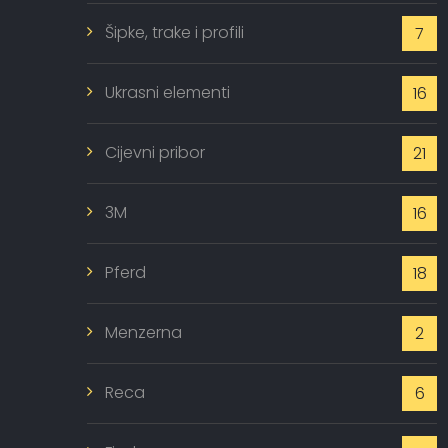
Šipke, trake i profili
7
Ukrasni elementi
16
Cijevni pribor
21
3M
16
Pferd
18
Menzerna
2
Reca
6