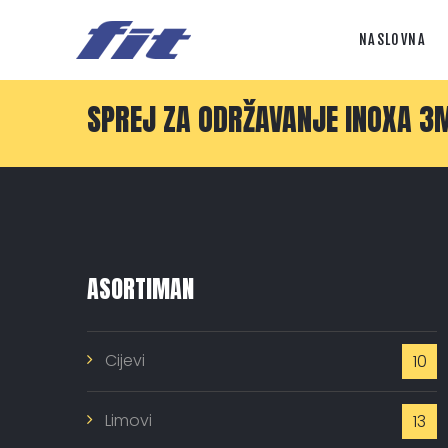
NASLOVNA
SPREJ ZA ODRŽAVANJE INOXA 3
ASORTIMAN
Cijevi
10
Limovi
13