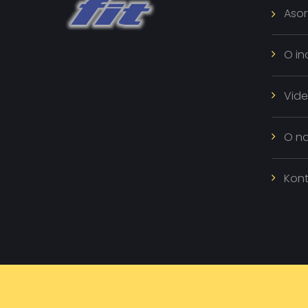
Asor
O in
Vid
O n
Kont