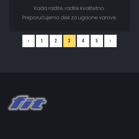
Kada radite, radite kvalitetno.
Preporučujemo disk za ugaone varove.
1
2
3
4
5