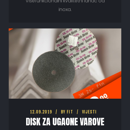
Višefunkcionalni kvalitetni lanac od
inoxa.
12.09.2019
BY
FIT
VIJESTI
DISK ZA UGAONE VAROVE