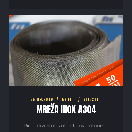
26.09.2019
BY
FIT
VIJESTI
MREŽA INOX A304
Birajte kvalitet, izaberite ovu otpornu