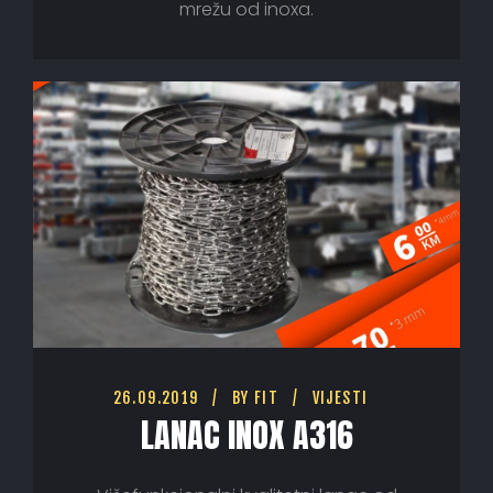
mrežu od inoxa.
26.09.2019
BY
FIT
VIJESTI
LANAC INOX A316