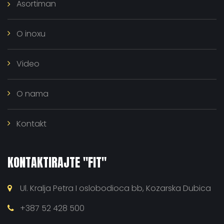
Asortiman
O inoxu
Video
O nama
Kontakt
KONTAKTIRAJTE "FIT"
Ul. Kralja Petra I oslobodioca bb, Kozarska Dubica
+387 52 428 500